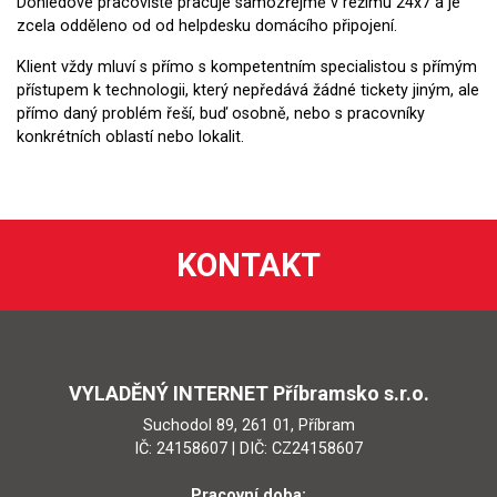
Dohledové pracoviště pracuje samozřejmě v režimu 24x7 a je
zcela odděleno od od helpdesku domácího připojení.
Klient vždy mluví s přímo s kompetentním specialistou s přímým
přístupem k technologii, který nepředává žádné tickety jiným, ale
přímo daný problém řeší, buď osobně, nebo s pracovníky
konkrétních oblastí nebo lokalit.
KONTAKT
VYLADĚNÝ INTERNET Příbramsko s.r.o.
Suchodol 89, 261 01, Příbram
IČ: 24158607 | DIČ: CZ24158607
Pracovní doba: